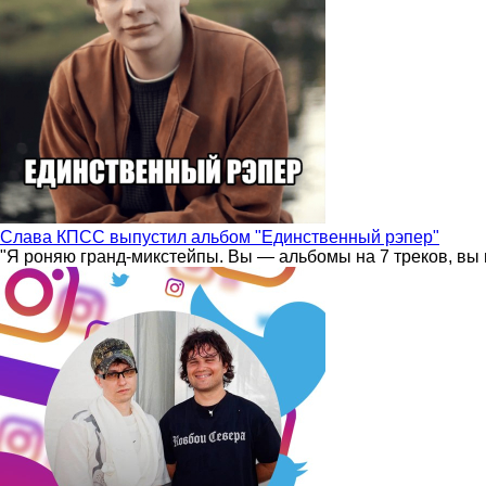
Слава КПСС выпустил альбом "Единственный рэпер"
"Я роняю гранд-микстейпы. Вы — альбомы на 7 треков, вы 