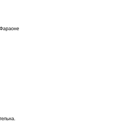
 Фараоне
тельна.