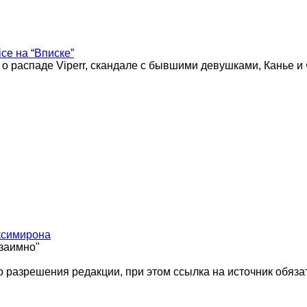
ice на “Вписке”
 о распаде Viperr, скандале с бывшими девушками, Канье и
ксимирона
взаимно"
 разрешения редакции, при этом ссылка на источник обяза