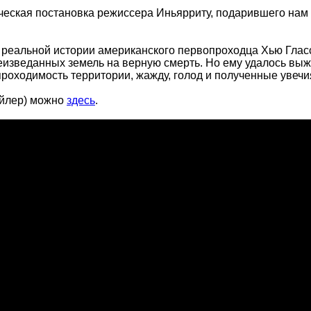
ческая постановка режиссера Иньярриту, подарившего на
реальной истории американского первопроходца Хью Гласса.
зведанных земель на верную смерть. Но ему удалось выжит
роходимость территории, жажду, голод и полученные увечи
ейлер) можно
здесь
.