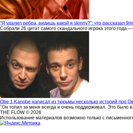
“Я удалил ребра, видишь какой я skinny?”: что рассказал 9m
Собрали 26 цитат самого скандального игрока этого года —
Obe 1 Kanobe написал из тюрьмы несколько историй про О
"Он топил за меня всегда и очень поддерживал. Это было 
THE FLOW © 2026
Использование материалов возможно только с письменного