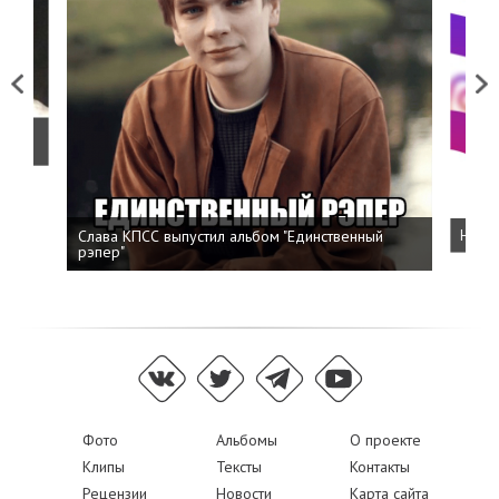
Previous
Next
о
Слава КПСС выпустил альбом "Единственный
Напис
рэпер"
Фото
Альбомы
О проекте
Клипы
Тексты
Контакты
Рецензии
Новости
Карта сайта