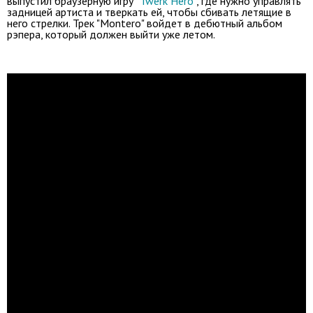
выпустил браузерную игру
"Twerk Hero"
, где нужно управлять
задницей артиста и тверкать ей, чтобы сбивать летящие в
него стрелки. Трек "Montero
" войдет в дебютный альбом
рэпера, который должен выйти уже летом.