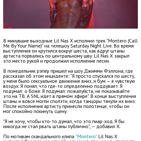
В минувшие выходные Lil Nas X исполнил трек "Montero (Call
Me By Your Name)" на телешоу Saturday Night Live. Во время
выступления он крутился вокруг шеста, как вдруг штаны
артиста порвались по центральному шву. Lil Nas X закрыл
это место рукой и продолжил исполнение песни.
В понедельник рэпер пришел на шоу Джимми Фэллона, где
рассказал об этом инциденте: "Я просто спускался по шесту,
у меня было сексуальное движение вниз, и бум — я чувствую
воздух. Я понял, что где-то определенно поддувает. Я
подумал: о боже. Я подумал: пожалуйста, не показывайте
это на ТВ. А SNL идет в прямом эфире". В конце выступления
штаны и вовсе могли сползти, когда танцоры тянули их вниз.
После исполнения артисту принесли полотенце, чтобы он
мог спокойно покинуть сцену.
"Я не хочу, чтобы кто-то думал, что это пиар-ход. Я бы
никогда не стал рвать штаны публично", — добавил X.
По мотивам скандального клипа
"Montero"
Lil Nas X