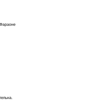
 Фараоне
тельна.