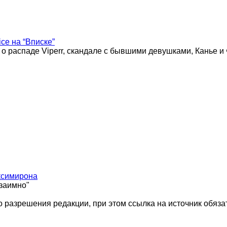
ice на “Вписке”
 о распаде Viperr, скандале с бывшими девушками, Канье и
ксимирона
взаимно"
 разрешения редакции, при этом ссылка на источник обяза