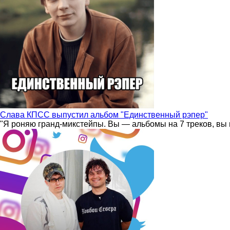
Слава КПСС выпустил альбом "Единственный рэпер"
"Я роняю гранд-микстейпы. Вы — альбомы на 7 треков, вы 