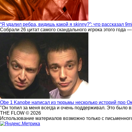
“Я удалил ребра, видишь какой я skinny?”: что рассказал 9m
Собрали 26 цитат самого скандального игрока этого года —
Obe 1 Kanobe написал из тюрьмы несколько историй про О
"Он топил за меня всегда и очень поддерживал. Это было 
THE FLOW © 2026
Использование материалов возможно только с письменного