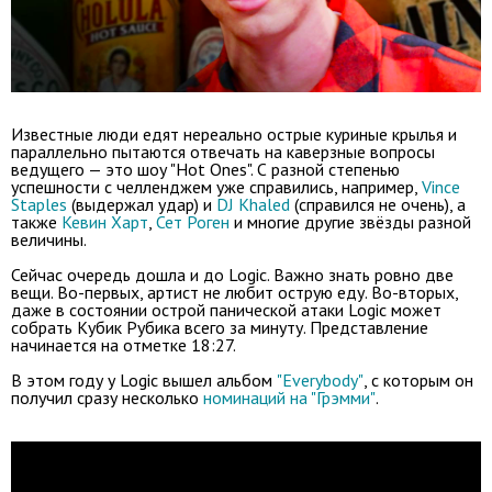
Известные люди едят нереально острые куриные крылья и
параллельно пытаются отвечать на каверзные вопросы
ведущего — это шоу "Hot Ones". С разной степенью
успешности с челленджем уже справились, например,
Vince
Staples
(выдержал удар) и
DJ Khaled
(справился не очень), а
также
Кевин Харт
,
Сет Роген
и многие другие звёзды разной
величины.
Сейчас очередь дошла и до Logic. Важно знать ровно две
вещи. Во-первых, артист не любит острую еду. Во-вторых,
даже в состоянии острой панической атаки Logic может
собрать Кубик Рубика всего за минуту. Представление
начинается на отметке 18:27.
В этом году у Logic вышел альбом
"Everybody"
, с которым он
получил сразу несколько
номинаций на "Грэмми"
.