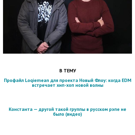
В ТЕМУ
Профайл Loqiemean для проекта Новый Флоу: когда EDM
встречает хип-хоп новой волны
Константа — другой такой группы в русском рэпе не
было (видео)