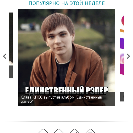
ПОПУЛЯРНО НА ЭТОЙ НЕДЕЛЕ
Previous
Next
о
Слава КПСС выпустил альбом "Единственный
Напис
рэпер"