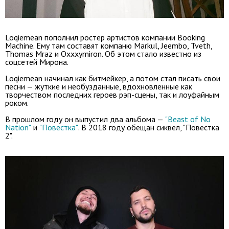
Loqiemean пополнил ростер артистов компании Booking
Machine. Ему там составят компаню Markul, Jeembo, Tveth,
Thomas Mraz и Oxxxymiron. Об этом стало известно из
соцсетей Мирона.
Loqiemean начинал как битмейкер, а потом стал писать свои
песни — жуткие и необузданные, вдохновленные как
творчеством последних героев рэп-сцены, так и лоуфайным
роком.
В прошлом году он выпустил два альбома —
"Beast of No
Nation"
и
"Повестка"
. В 2018 году обещан сиквел, "Повестка
2".