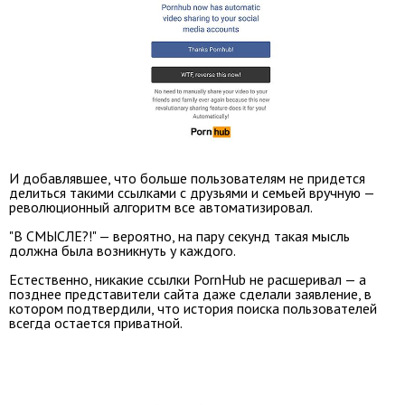
И добавлявшее, что больше пользователям не придется
делиться такими ссылками с друзьями и семьей вручную —
революционный алгоритм все автоматизировал.
"В СМЫСЛЕ?!" — вероятно, на пару секунд такая мысль
должна была возникнуть у каждого.
Естественно, никакие ссылки PornHub не расшеривал — а
позднее представители сайта даже сделали заявление, в
котором подтвердили, что история поиска пользователей
всегда остается приватной.