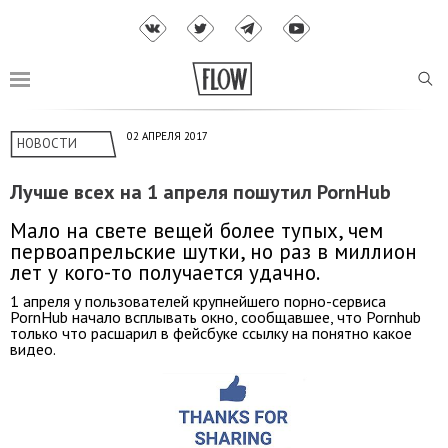
02 АПРЕЛЯ 2017
НОВОСТИ
Лучше всех на 1 апреля пошутил PornHub
Мало на свете вещей более тупых, чем
первоапрельские шутки, но раз в миллион
лет у кого-то получается удачно.
1 апреля у пользователей крупнейшего порно-сервиса
PornHub начало всплывать окно, сообщавшее, что Pornhub
только что расшарил в фейсбуке ссылку на понятно какое
видео.