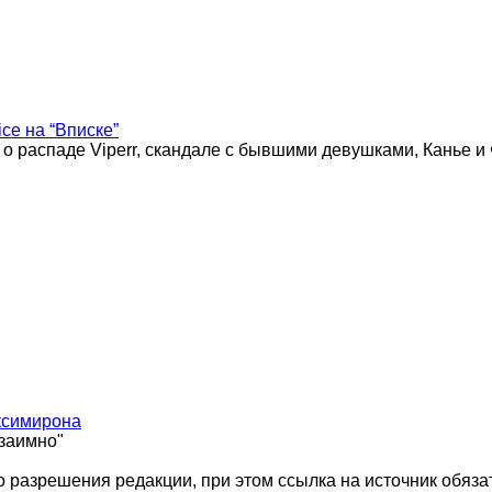
ice на “Вписке”
 о распаде Viperr, скандале с бывшими девушками, Канье и
ксимирона
взаимно"
 разрешения редакции, при этом ссылка на источник обяза