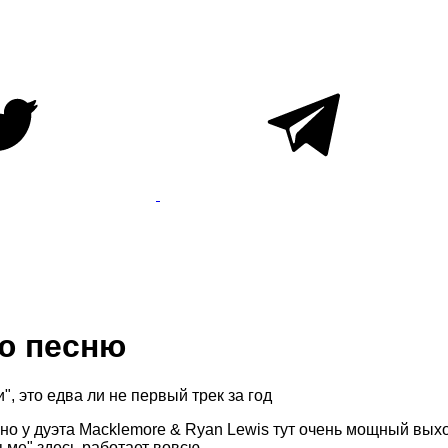
ю песню
, это едва ли не первый трек за год
, но у дуэта Macklemore & Ryan Lewis тут очень мощный вы
ьме" здесь работает вовсю.