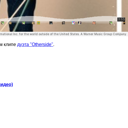
ом клипе
дуэта "Otherside"
.
видео)