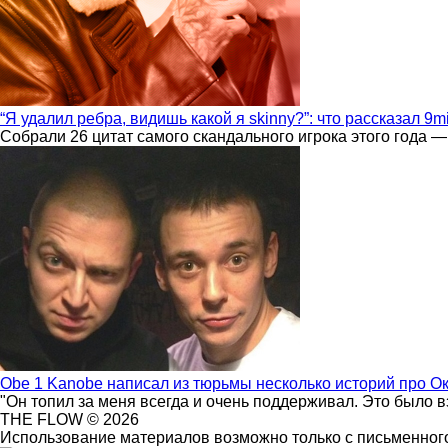
“Я удалил ребра, видишь какой я skinny?”: что рассказал 9m
Собрали 26 цитат самого скандального игрока этого года —
Obe 1 Kanobe написал из тюрьмы несколько историй про О
"Он топил за меня всегда и очень поддерживал. Это было 
THE FLOW © 2026
Использование материалов возможно только с письменного