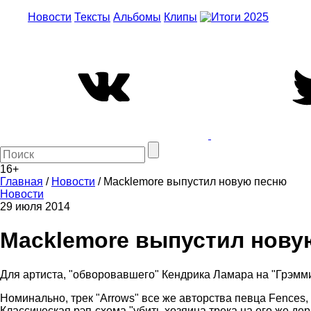
Новости
Тексты
Альбомы
Клипы
16+
Главная
/
Новости
/
Macklemore выпустил новую песню
Новости
29 июля 2014
Macklemore выпустил нову
Для артиста, "обворовавшего" Кендрика Ламара на "Грэмми"
Номинально, трек "Arrows" все же авторства певца Fences
Классическая рэп-схема "убить хозяина трека на его же дер