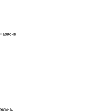
 Фараоне
тельна.