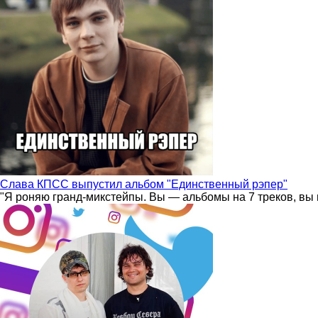
Слава КПСС выпустил альбом "Единственный рэпер"
"Я роняю гранд-микстейпы. Вы — альбомы на 7 треков, вы 