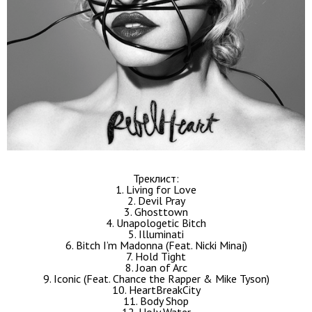
Треклист:
1. Living for Love
2. Devil Pray
3. Ghosttown
4. Unapologetic Bitch
5. Illuminati
6. Bitch I’m Madonna (Feat. Nicki Minaj)
7. Hold Tight
8. Joan of Arc
9. Iconic (Feat. Chance the Rapper & Mike Tyson)
10. HeartBreakCity
11. Body Shop
12. Holy Water