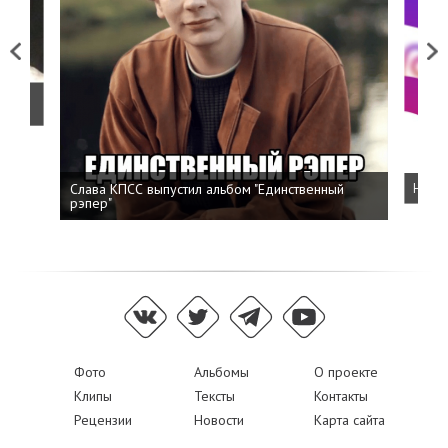
Previous
Next
о
Слава КПСС выпустил альбом "Единственный
Напис
рэпер"
Фото
Альбомы
О проекте
Клипы
Тексты
Контакты
Рецензии
Новости
Карта сайта