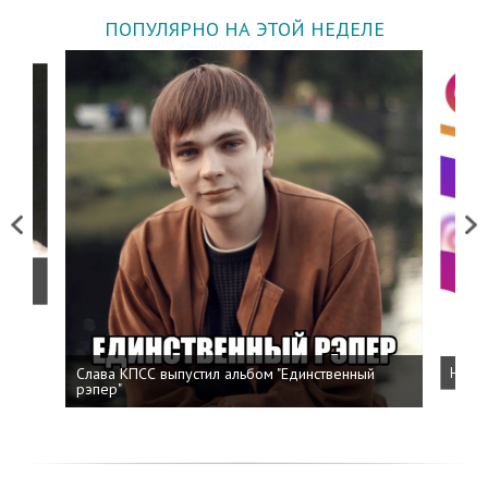
ПОПУЛЯРНО НА ЭТОЙ НЕДЕЛЕ
Previous
Next
о
Слава КПСС выпустил альбом "Единственный
Напис
рэпер"