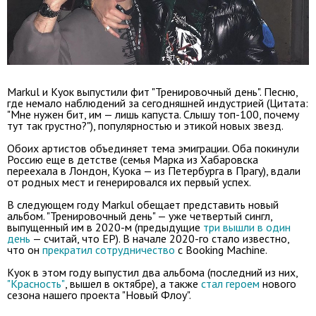
Markul и Куок выпустили фит "Тренировочный день". Песню,
где немало наблюдений за сегодняшней индустрией (Цитата:
"Мне нужен бит, им — лишь капуста. Слышу топ-100, почему
тут так грустно?"), популярностью и этикой новых звезд.
Обоих артистов объединяет тема эмиграции. Оба покинули
Россию еще в детстве (семья Марка из Хабаровска
переехала в Лондон, Куока — из Петербурга в Прагу), вдали
от родных мест и генерировался их первый успех.
В следующем году Markul обещает представить новый
альбом. "Тренировочный день" — уже четвертый сингл,
выпущенный им в 2020-м (предыдущие
три вышли в один
день
— считай, что EP). В начале 2020-го стало известно,
что он
прекратил сотрудничество
с Booking Machine.
Куок в этом году выпустил два альбома (последний из них,
"Красность"
, вышел в октябре), а также
стал героем
нового
сезона нашего проекта "Новый Флоу".