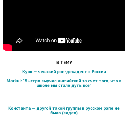
В ТЕМУ
Куок — чешский рэп-декадент в России
Markul: "Быстро выучил английский за счет того, что в
школе мы стали дуть все"
Константа — другой такой группы в русском рэпе не
было (видео)