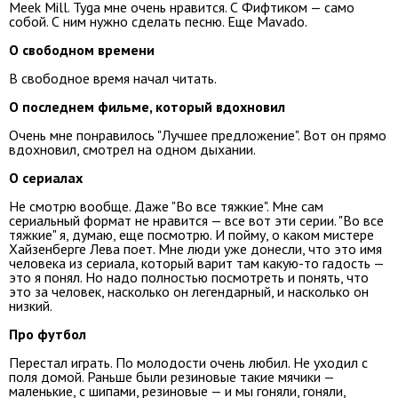
Meek Mill. Tyga мне очень нравится. С Фифтиком — само
собой. С ним нужно сделать песню. Еще Mavado.
О свободном времени
В свободное время начал читать.
О последнем фильме, который вдохновил
Очень мне понравилось "Лучшее предложение". Вот он прямо
вдохновил, смотрел на одном дыхании.
О сериалах
Не смотрю вообще. Даже "Во все тяжкие". Мне сам
сериальный формат не нравится — все вот эти серии. "Во все
тяжкие" я, думаю, еще посмотрю. И пойму, о каком мистере
Хайзенберге Лева поет. Мне люди уже донесли, что это имя
человека из сериала, который варит там какую-то гадость —
это я понял. Но надо полностью посмотреть и понять, что
это за человек, насколько он легендарный, и насколько он
низкий.
Про футбол
Перестал играть. По молодости очень любил. Не уходил с
поля домой. Раньше были резиновые такие мячики —
маленькие, с шипами, резиновые — и мы гоняли, гоняли,