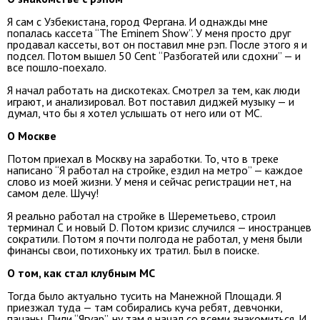
Я сам с Узбекистана, город Фергана. И однажды мне
попалась кассета “The Eminem Show”. У меня просто друг
продавал кассеты, вот он поставил мне рэп. После этого я и
подсел. Потом вышел 50 Cent “Разбогатей или сдохни” — и
все пошло-поехало.
Я начал работать на дискотеках. Смотрел за тем, как люди
играют, и анализировал. Вот поставил диджей музыку — и
думал, что бы я хотел услышать от него или от МС.
О Москве
Потом приехал в Москву на заработки. То, что в треке
написано “Я работал на стройке, ездил на метро” — каждое
слово из моей жизни. У меня и сейчас регистрации нет, на
самом деле. Шучу!
Я реально работал на стройке в Шереметьево, строил
терминал С и новый D. Потом кризис случился — иностранцев
сократили. Потом я почти полгода не работал, у меня были
финансы свои, потихоньку их тратил. Был в поиске.
О том, как стал клубным МС
Тогда было актуально тусить на Манежной Площади. Я
приезжал туда — там собирались куча ребят, девчонки,
пацаны. Пили “Ягуар”, ну там я начал со всеми знакомиться. И