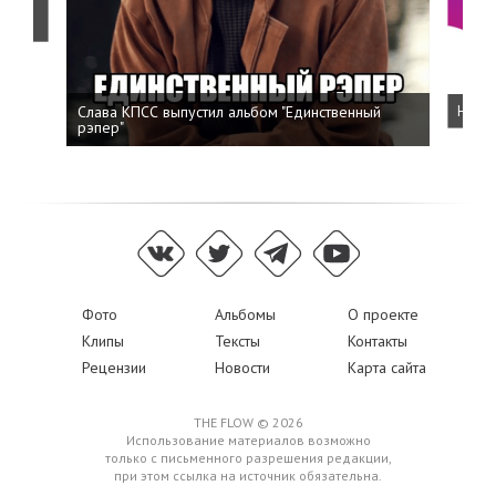
о
Слава КПСС выпустил альбом "Единственный
Напис
рэпер"
Фото
Альбомы
О проекте
Клипы
Тексты
Контакты
Рецензии
Новости
Карта сайта
THE FLOW © 2026
Использование материалов возможно
только с письменного разрешения редакции,
при этом ссылка на источник обязательна.