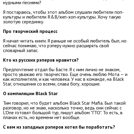
нудными песнями?
Я постараюсь, чтобы этот альбом слушали любители поп-
культуры и любители R&B/хип-хоп-культуры. Хочу такую
золотую серединку.
Про творческий процесс
Я начал читать книги. Я раньше не особый любитель был, но
сейчас понимаю, что рэперу нужно расширять свой
словарный запас.
Кто из русских рэперов нравится?
Предпочтение отдал бы Басте. Я с ним лично не знаком,
просто уважаю его творчество. Еще очень люблю Мота — и
как исполнителя, и как человека. У нас в команде, на Black
Star, отношения со всеми, слава богу, хорошие.
О компиляции Black Star
Тим говорил, что будет альбом Black Star Mafia. Был такой
разговор, но не знаю, насколько точно, ведь они сейчас с
L'One готовят большой тур, пишут альбом "ГТО". То есть, в
планах есть, но времени нет вообще.
С кем из западных рэперов хотел бы поработать?