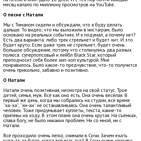
месяц капало по миллиону просмотров на YouTube.
О песне с Натали
Мы с Тиманом сидели и обсуждали, что я буду делать
дальше. То видео, что мы выложили в инстаграм, было
основано на реальных событиях. И я подумал, а почему нет?
Есть два варианта: либо трек стрельнет и будет хит. И это
будет круто. Если даже трек не стрельнет, будет очень
большое обсуждение, потому что столкнулись два разных
полюса: суперпопсовый и лейбл Black Star, который
преподносит себя более хип-хоп культурой. Мне
понравилось. Было какое-то предчувствие, что-то получится
очень прикольно, забавно и позитивно.
О Натали
Натали очень позитивная, несмотря на свой статус. Трое
детей, семья, муж. Всё как оно есть. Она очень весёлая. В
первый же день, когда мы собрались на студии, всё время
“ха-ха”, “хи-хи” не останавливаясь. Она очень талантливый
человек. Тоже придумывает куплеты, текста, какие-то
припевы на ходу. В этом плане она очень крутая. На съёмках,
слава богу, не было никаких проблем. Ни со мной, ни с
Натали.
Всё проходило очень легко, снимали в Сочи. Зачем ехать
куда-то за бугор, когда всё есть тут? В Сочи очень красиво,