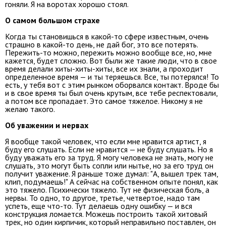
гоняли. Я на воротах хорошо стоял.
О самом большом страхе
Когда ты становишься в какой-то сфере известным, очень
страшно в какой-то день, не дай бог, это все потерять.
Пережить-то можно, пережить можно вообще все, но, мне
кажется, будет сложно. Вот были же такие люди, что в свое
время делали хиты-хиты-хиты, все их знали, а проходит
определенное время — и ты теряешься. Все, ты потерялся! То
есть, у тебя вот с этим рынком оборвался контакт. Вроде бы
и в свое время ты был очень крутым, все тебе респектовали,
а потом все пропадает. Это самое тяжелое. Никому я не
желаю такого.
Об уважении и нервах
Я вообще такой человек, что если мне нравится артист, я
буду его слушать. Если не нравится — не буду слушать. Но я
буду уважать его за труд. Я могу человека не знать, могу не
слушать, это могут быть сопли или нытье, но за его труд он
получит уважение. Я раньше тоже думал: "А, вышел трек там,
клип, подумаешь!" А сейчас на собственном опыте понял, как
это тяжело. Психически тяжело. Тут не физическая боль, а
нервы. То одно, то другое, третье, четвертое, надо там
успеть, еще что-то. Тут делаешь одну ошибку — и вся
конструкция ломается. Можешь построить такой хитовый
трек, но один кирпичик, который неправильно поставлен, он