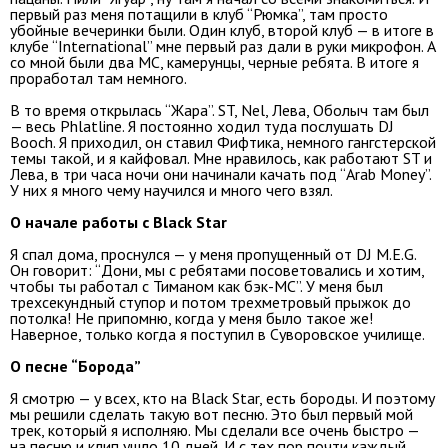
первый раз меня потащили в клуб “Рюмка”, там просто
убойные вечеринки были. Один клуб, второй клуб — в итоге в
клубе “International” мне первый раз дали в руки микрофон. А
со мной были два МС, камерунцы, черные ребята. В итоге я
проработал там немного.
В то время открылась “Жара”. ST, Nel, Лева, Оболыч там был
— весь Phlatline. Я постоянно ходил туда послушать DJ
Booch. Я приходил, он ставил Фифтика, немного гангстерской
темы такой, и я кайфовал. Мне нравилось, как работают ST и
Лева, в три часа ночи они начинали качать под “Arab Money”.
У них я много чему научился и много чего взял.
О начале работы с Black Star
Я спал дома, проснулся — у меня пропущенный от DJ M.E.G.
Он говорит: “Дони, мы с ребятами посоветовались и хотим,
чтобы ты работал с Тиманом как бэк-МС”. У меня был
трехсекундный ступор и потом трехметровый прыжок до
потолка! Не припомню, когда у меня было такое же!
Наверное, только когда я поступил в Суворовское училище.
О песне “Борода”
Я смотрю — у всех, кто на Black Star, есть бороды. И поэтому
мы решили сделать такую вот песню. Это был первый мой
трек, который я исполняю. Мы сделали все очень быстро —
на песню и клип ушло 10 дней. И с тех пор почти каждый