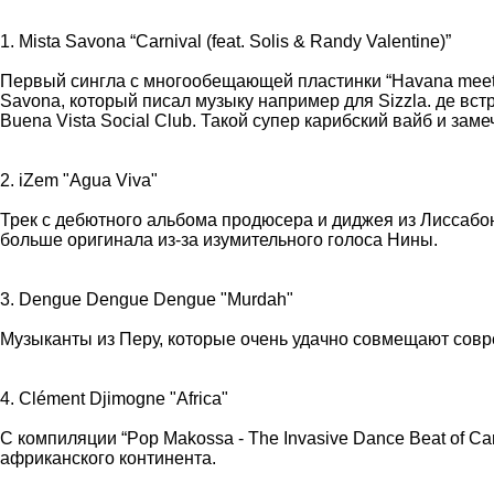
1. Mista Savona “Carnival (feat. Solis & Randy Valentine)”
Первый сингла с многообещающей пластинки “Havana meets K
Savona, который писал музыку например для Sizzla. де вст
Buena Vista Social Club. Такой супер карибский вайб и за
2. iZem "Agua Viva"
Трек с дебютного альбома продюсера и диджея из Лиссабона,
больше оригинала из-за изумительного голоса Нины.
3. Dengue Dengue Dengue "Murdah"
Музыканты из Перу, которые очень удачно совмещают совр
4. Clément Djimogne "Africa"
С компиляции “Pop Makossa - The Invasive Dance Beat of C
африканского континента.