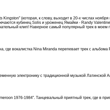
ingston” (которая, к слову, выходит в 20-х числах ноября 
речаются кубинец Solis и уроженец Ямайки - Randy Valentin
мечательный клип! Наверное самый популярный трек в моем п
 где вокалистка Nina Miranda перепевает трек с альбома Pe
еменную электронику с традиционной музыкой Латинской Ам
ameroon 1976-1984”. Танцевальный приятный трек, где в при