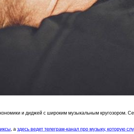
Экономики и диджей с широким музыкальным кругозором. С
миксы
, а
здесь ведет телеграм-канал про музыку, которую сл