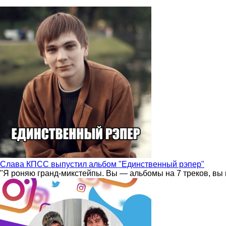
Слава КПСС выпустил альбом "Единственный рэпер"
"Я роняю гранд-микстейпы. Вы — альбомы на 7 треков, вы 