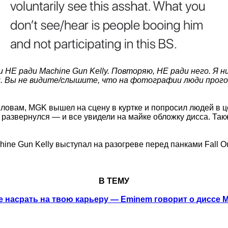
и НЕ ради Machine Gun Kelly. Повторяю, НЕ ради него. Я 
й. Вы не видите/слышите, что на фотографии люди прого
ловам, MGK вышел на сцену в куртке и попросил людей в 
 развернулся — и все увидели на майке обложку дисса. Такж
ine Gun Kelly выступал на разогреве перед панками Fall Ou
В ТЕМУ
е насрать на твою карьеру — Eminem говорит о диссе 