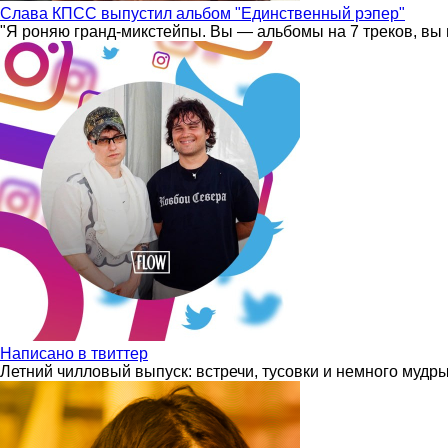
Слава КПСС выпустил альбом "Единственный рэпер"
"Я роняю гранд-микстейпы. Вы — альбомы на 7 треков, вы 
Написано в твиттер
Летний чилловый выпуск: встречи, тусовки и немного мудр