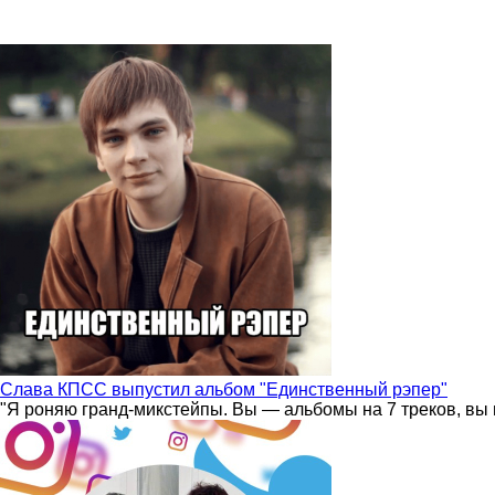
Слава КПСС выпустил альбом "Единственный рэпер"
"Я роняю гранд-микстейпы. Вы — альбомы на 7 треков, вы 