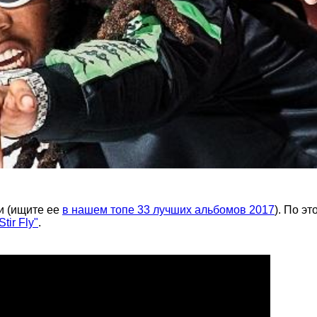
ти (ищите ее
в нашем топе 33 лучших альбомов 2017
). По э
Stir Fly"
.