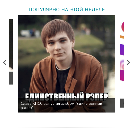
ПОПУЛЯРНО НА ЭТОЙ НЕДЕЛЕ
Previous
Next
о
Слава КПСС выпустил альбом "Единственный
Напис
рэпер"