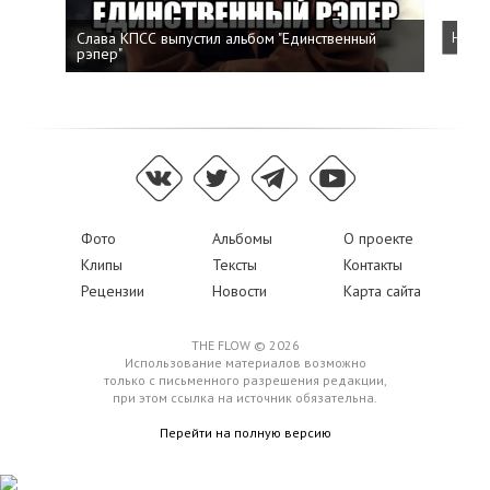
Слава КПСС выпустил альбом "Единственный
Напис
рэпер"
Фото
Альбомы
О проекте
Клипы
Тексты
Контакты
Рецензии
Новости
Карта сайта
THE FLOW © 2026
Использование материалов возможно
только с письменного разрешения редакции,
при этом ссылка на источник обязательна.
Перейти на полную версию