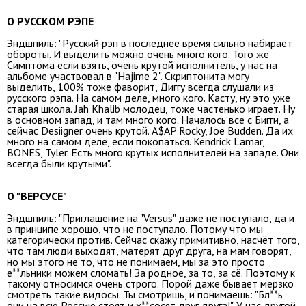
О РУССКОМ РЭПЕ
Эндшпиль: "Русский рэп в последнее время сильно набирает
обороты. И выделить можно очень много кого. Того же
Симптома если взять, очень крутой исполнитель, у нас на
альбоме участвовал в "Hajime 2". Скриптонита могу
выделить, 100% тоже фаворит, Диггу всегда слушали из
русского рэпа. На самом деле, много кого. Касту, ну это уже
старая школа. Jah Khalib молодец, тоже частенько играет. Ну
в основном запад, и там много кого. Началось все с Бигги, а
сейчас Desiigner очень крутой. A$AP Rocky, Joe Budden. Да их
много на самом деле, если покопаться. Kendrick Lamar,
BONES, Tyler. Есть много крутых исполнителей на западе. Они
всегда были крутыми".
О "ВЕРСУСЕ"
Эндшпиль: "Приглашение на "Versus" даже не поступало, да и
в принципе хорошо, что не поступало. Потому что мы
категорически против. Сейчас скажу примитивно, насчёт того,
что там люди выходят, матерят друг друга, на мам говорят,
но мы этого не то, что не понимаем, мы за это просто
е**льники можем сломать! За родное, за то, за сё. Поэтому к
такому относимся очень строго. Порой даже бывает мерзко
смотреть такие видосы. Ты смотришь, и понимаешь: "Бл**ь
они на всю Россию стоят и х**сосят друг друга!". У нас другой