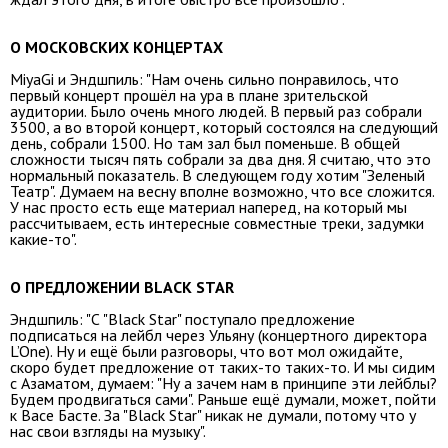
О МОСКОВСКИХ КОНЦЕРТАХ
MiyaGi и Эндшпиль: "Нам очень сильно понравилось, что
первый концерт прошёл на ура в плане зрительской
аудитории. Было очень много людей. В первый раз собрали
3500, а во второй концерт, который состоялся на следующий
день, собрали 1500. Но там зал был поменьше. В общей
сложности тысяч пять собрали за два дня. Я считаю, что это
нормальный показатель. В следующем году хотим "Зеленый
Театр". Думаем на весну вполне возможно, что все сложится.
У нас просто есть еще материал наперед, на который мы
рассчитываем, есть интересные совместные треки, задумки
какие-то".
О ПРЕДЛОЖЕНИИ BLACK STAR
Эндшпиль: "С "Black Star" поступало предложение
подписаться на лейбл через Ульяну (концертного директора
L’One). Ну и ещё были разговоры, что вот мол ожидайте,
скоро будет предложение от таких-то таких-то. И мы сидим
с Азаматом, думаем: "Ну а зачем нам в принципе эти лейблы?
Будем продвигаться сами". Раньше ещё думали, может, пойти
к Васе Басте. За "Black Star" никак не думали, потому что у
нас свои взгляды на музыку".