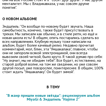
менталитет. Мы с Владикавказа, у нас совсем другие
понятия".
О НОВОМ АЛЬБОМЕ
Эндшпиль: "Он вообще по-новому будет звучать. Наша
самобытность, конечно, также будет присутствовать в
треках. Мы записали как обычно, и в стиле регги, но ещё и
новая школа есть! В общем, опять постарались сделать во
всех направлениях. Клубную музыку тоже написали на
альбом, будет более качевый релиз. Недавно прочитал
комментарий, мол, блин, эта "Умшакалака", главное, чтобы
они не запороли всякой электронщиной, они всегда
вывозили своей читкой, было круто. Я такой думаю про себя:
"Ну значит, мы не обидим тебя!". Все будет, естественно, на
старой доброй волне, на том же сведении, но уже совсем
другой посыл, уже повзрослее, поинтереснее. В общем, 100%
стоит ждать "Умшакалаку". Он будет зимой".
В ТЕМУ
"В жанр пришли новые звёзды": рецензируем альбом
MiyaGi & Эндшпиль "Hajime 2"