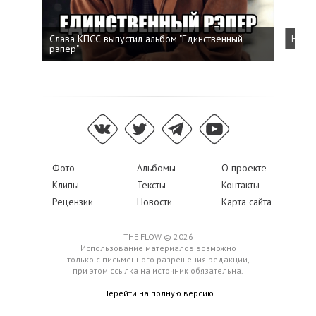
Слава КПСС выпустил альбом "Единственный
Напис
рэпер"
Фото
Альбомы
О проекте
Клипы
Тексты
Контакты
Рецензии
Новости
Карта сайта
THE FLOW © 2026
Использование материалов возможно
только с письменного разрешения редакции,
при этом ссылка на источник обязательна.
Перейти на полную версию