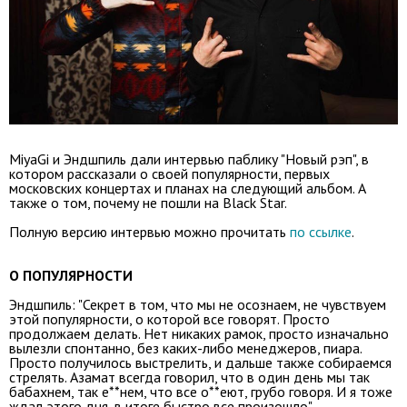
MiyaGi и Эндшпиль дали интервью паблику "Новый рэп", в
котором рассказали о своей популярности, первых
московских концертах и планах на следующий альбом. А
также о том, почему не пошли на Black Star.
Полную версию интервью можно прочитать
по ссылке
.
О ПОПУЛЯРНОСТИ
Эндшпиль: "Секрет в том, что мы не осознаем, не чувствуем
этой популярности, о которой все говорят. Просто
продолжаем делать. Нет никаких рамок, просто изначально
вылезли спонтанно, без каких-либо менеджеров, пиара.
Просто получилось выстрелить, и дальше также собираемся
стрелять. Азамат всегда говорил, что в один день мы так
бабахнем, так е**нем, что все о**еют, грубо говоря. И я тоже
ждал этого дня, в итоге быстро все произошло".