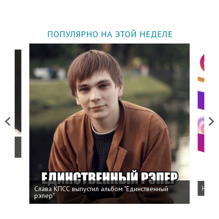
ПОПУЛЯРНО НА ЭТОЙ НЕДЕЛЕ
Previous
Next
о
Слава КПСС выпустил альбом "Единственный
Напис
рэпер"