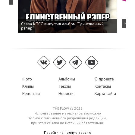
Слава КПСС выпустил альбом "Единственный
Напис
рэпер"
Фото
Альбомы
О проекте
Клипы
Тексты
Контакты
Рецензии
Новости
Карта сайта
THE FLOW © 2026
Использование материалов возможно
только с письменного разрешения редакции,
при этом ссылка на источник обязательна.
Перейти на полную версию