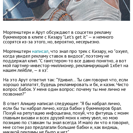
Моргенштерн и Арут обсуждают в соцсетях рекламу
букмекеров в клипе с Кизару "Let’s get it" — и немного
ссорятся из-за этого, но, вероятно, несерьезно.
Моргенштерн
написал
, что знал про трек с Кизару, но "охуел,
когда увидел рекламу ставок в видосе", поэтому не
поддержал клип. "С гангстером-то все давно понятно, а вот
мой партнер-инвестор-миллионер, рекламирующий 1хбет на
нашем лейбле, — я хз".
На это Арут ответил так: "Удивил... Ты сам говорил что, если
хорошо заплатят, будешь рекламировать и бк, и казик. Чисто
вопрос бабок. У меня один вопрос: почему ты мне лично не
позвонил?"
В ответ Алишер написал следующее: "Я бы набрал лично,
если бы ты набрал лично, когда бабки у букмекеров брал.
Похуй на репутацию инфоцыгана, похуй, что фитуешь с моим
главным визави и всех друзей моих к нему увел, но мою
позицию по ставкам ты знал всегда. И мало ли что я говорил,
мне сотни раз предлагали большие бабки и, как видишь,
никакой рекламы не было и нет".