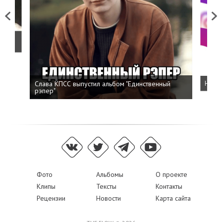
Previous
Next
о
Слава КПСС выпустил альбом "Единственный
Напис
рэпер"
Фото
Альбомы
О проекте
Клипы
Тексты
Контакты
Рецензии
Новости
Карта сайта