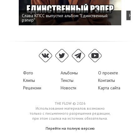
Слава КПСС выпустил альбом "Единственный
Напис
рэпер"
Фото
Альбомы
О проекте
Клипы
Тексты
Контакты
Рецензии
Новости
Карта сайта
THE FLOW © 2026
Использование материалов возможно
только с письменного разрешения редакции,
при этом ссылка на источник обязательна.
Перейти на полную версию