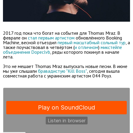
2017 год пока что богат на события для Thomas Mraz. В
феврале он
стал первым артистом
обновлённого Booking
Machine, весной отъездил
первый масштабный сольный тур
, а
также поучаствовал в четвёртом (
и отличном
)
микстейпе
объединения Dopeсlvb
, ряды которого покинул в начале
лета.
Это не мешает Thomas Mraz выпускать новые песни. В июне
мы уже слышали
бравадистую "Kill Boss"
, сегодня вышла
совместная работа с украинским артистом 044 Роуз.