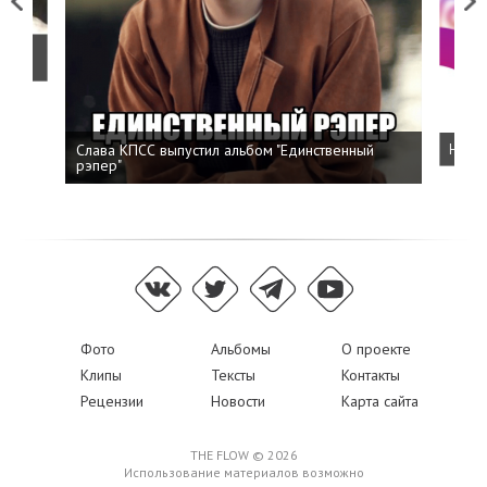
Previous
Next
о
Слава КПСС выпустил альбом "Единственный
Напис
рэпер"
Фото
Альбомы
О проекте
Клипы
Тексты
Контакты
Рецензии
Новости
Карта сайта
THE FLOW © 2026
Использование материалов возможно