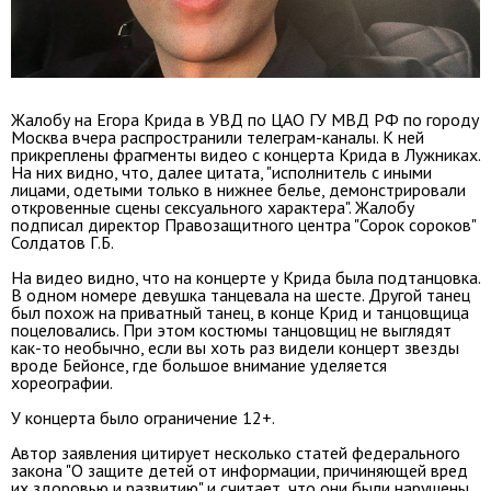
Жалобу на Егора Крида в УВД по ЦАО ГУ МВД РФ по городу
Москва вчера распространили телеграм-каналы. К ней
прикреплены фрагменты видео с концерта Крида в Лужниках.
На них видно, что, далее цитата, "исполнитель с иными
лицами, одетыми только в нижнее белье, демонстрировали
откровенные сцены сексуального характера". Жалобу
подписал директор Правозащитного центра "Сорок сороков"
Солдатов Г.Б.
На видео видно, что на концерте у Крида была подтанцовка.
В одном номере девушка танцевала на шесте. Другой танец
был похож на приватный танец, в конце Крид и танцовщица
поцеловались. При этом костюмы танцовщиц не выглядят
как-то необычно, если вы хоть раз видели концерт звезды
вроде Бейонсе, где большое внимание уделяется
хореографии.
У концерта было ограничение 12+.
Автор заявления цитирует несколько статей федерального
закона "О защите детей от информации, причиняющей вред
их здоровью и развитию" и считает, что они были нарушены.