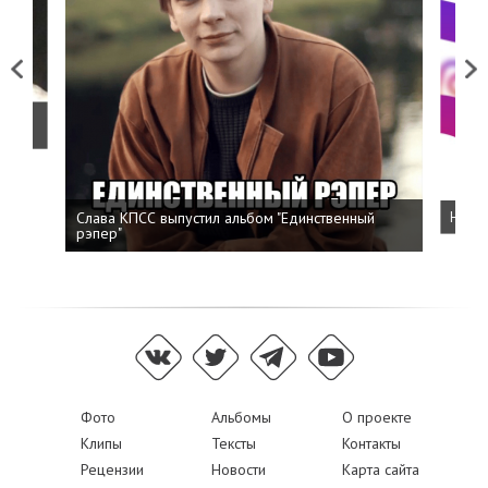
Previous
Next
о
Слава КПСС выпустил альбом "Единственный
Напис
рэпер"
Фото
Альбомы
О проекте
Клипы
Тексты
Контакты
Рецензии
Новости
Карта сайта