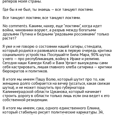
реперов моей страны.
Где бы я не был, ты знаешь — все танцуют локтями.
Все танцуют локтями, все танцуют локтями.
No comments. Какими, нахер, еще "локтями", когда идет
война, чиновники воруют, а разрыв между богатыми
друзьями Путина и бедными "рядовыми россиянами" только
растет?
Я уже и не говорю о состоянии нашей сатиры, стендапа,
который родился и развивался как в первую очередь критика
социального устройства. Послушайте Била Мара, 90% шуток
у него — про республиканцев, войну в Ираке и религию.
Сегодня наши Камеди Клаб и Ваня Ургант вынуждены сами
себя кастрировать, лишая главного хлеба сатирика — критики
бюрократов и политиков.
В итоге мы имеем Пашу Волю, который шутит про то, как
женщина долго собирается на вечер (уссаться, какая свежая
шутка), и не может пошутить про губернатора
Калининградской области Цуканова, который начинает
строить дорогу в области только лишь если она ведет к его
собственной резиденции.
В итоге мы имеем, сука, одного единственного Елкина,
который стабильно рисует политические карикатуры. Эй,