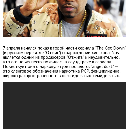
7 апреля начался показ второй части сериала "The Get Down"
(в русском переводе "Отжиг") о зарождении хип-хопа. Nas
является одним из продюсеров "Отжига" и неудивительно,
что его новая песня появилась в саундтреке к сериалу.
Повествует она о наркокультуре прошлого: "angel dust" —
это сленговое обозначения наркотика PCP, фенциклидина,
широко распространенного в шестидесятых-семидесятых.