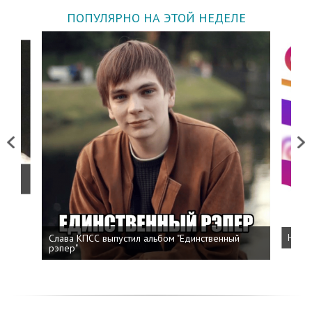
ПОПУЛЯРНО НА ЭТОЙ НЕДЕЛЕ
Previous
Next
о
Слава КПСС выпустил альбом "Единственный
Напис
рэпер"