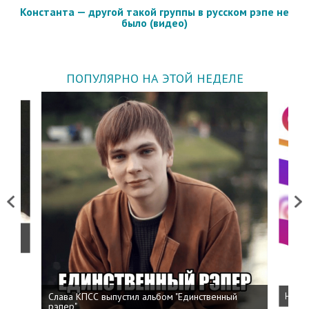
Константа — другой такой группы в русском рэпе не
было (видео)
ПОПУЛЯРНО НА ЭТОЙ НЕДЕЛЕ
Previous
Next
о
Слава КПСС выпустил альбом "Единственный
Напис
рэпер"