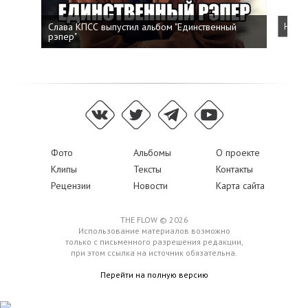
Слава КПСС выпустил альбом "Единственный
Напис
рэпер"
Фото
Альбомы
О проекте
Клипы
Тексты
Контакты
Рецензии
Новости
Карта сайта
THE FLOW © 2026
Использование материалов возможно
только с письменного разрешения редакции,
при этом ссылка на источник обязательна.
Перейти на полную версию