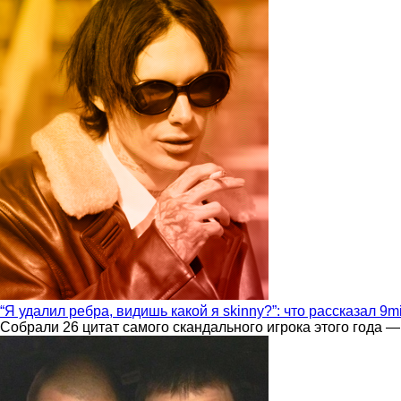
“Я удалил ребра, видишь какой я skinny?”: что рассказал 9m
Собрали 26 цитат самого скандального игрока этого года —