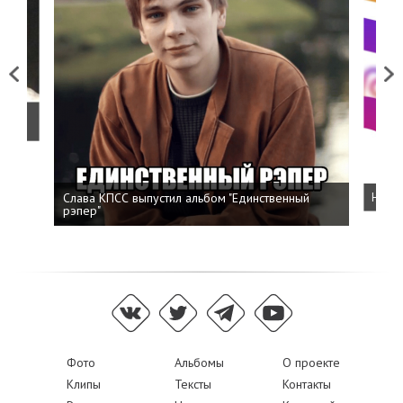
Previous
Next
о
Слава КПСС выпустил альбом "Единственный
Напис
рэпер"
Фото
Альбомы
О проекте
Клипы
Тексты
Контакты