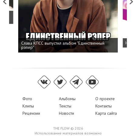
Previous
Next
о
Слава КПСС выпустил альбом "Единственный
Напис
рэпер"
Фото
Альбомы
О проекте
Клипы
Тексты
Контакты
Рецензии
Новости
Карта сайта
THE FLOW © 2026
Использование материалов возможно