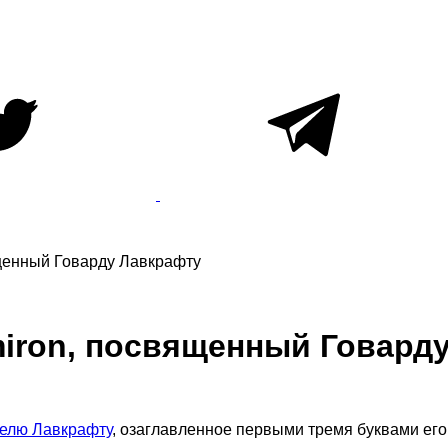
щенный Говарду Лавкрафту
iron, посвященный Говард
телю Лавкрафту
, озаглавленное первыми тремя буквами его