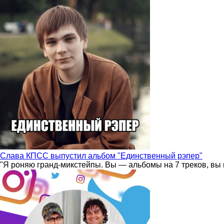
Слава КПСС выпустил альбом "Единственный рэпер"
"Я роняю гранд-микстейпы. Вы — альбомы на 7 треков, вы 