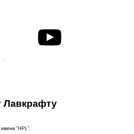
у Лавкрафту
 имени "HPL".