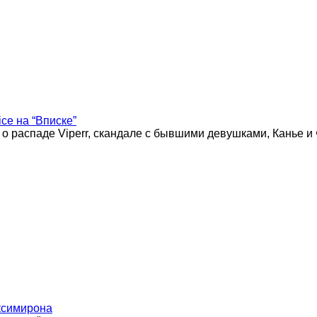
ice на “Вписке”
 о распаде Viperr, скандале с бывшими девушками, Канье и
ксимирона