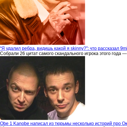
“Я удалил ребра, видишь какой я skinny?”: что рассказал 9m
Собрали 26 цитат самого скандального игрока этого года —
Obe 1 Kanobe написал из тюрьмы несколько историй про О