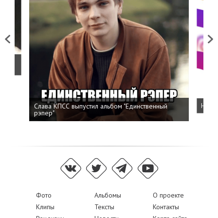
Previous
Next
о
Слава КПСС выпустил альбом "Единственный
Напис
рэпер"
Фото
Альбомы
О проекте
Клипы
Тексты
Контакты