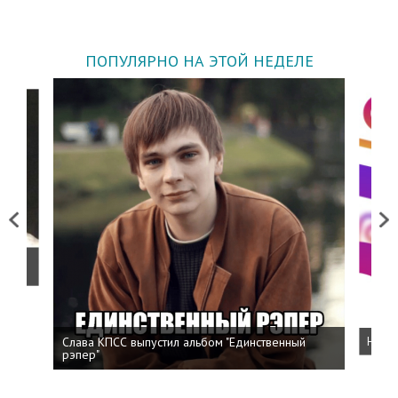
ПОПУЛЯРНО НА ЭТОЙ НЕДЕЛЕ
Previous
Next
о
Слава КПСС выпустил альбом "Единственный
Напис
рэпер"