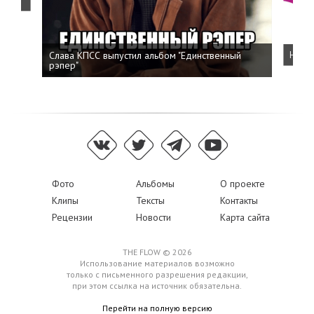
Слава КПСС выпустил альбом "Единственный
Напис
рэпер"
Фото
Альбомы
О проекте
Клипы
Тексты
Контакты
Рецензии
Новости
Карта сайта
THE FLOW © 2026
Использование материалов возможно
только с письменного разрешения редакции,
при этом ссылка на источник обязательна.
Перейти на полную версию