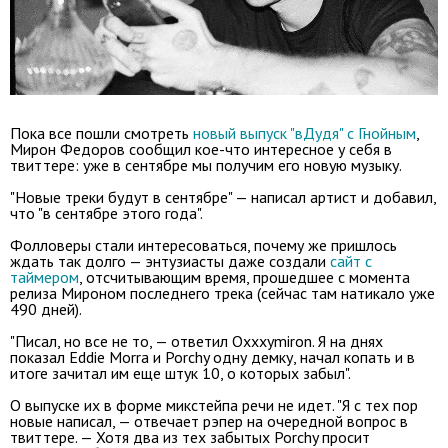
Пока все пошли смотреть
новый выпуск "вДудя" с Гнойным
,
Мирон Федоров сообщил кое-что интересное у себя в
твиттере: уже в сентябре мы получим его новую музыку.
"Новые треки будут в сентябре" — написал артист и добавил,
что "в сентябре этого года".
Фолловеры стали интересоваться, почему же пришлось
ждать так долго — энтузиасты даже создали
сайт с
таймером
, отсчитывающим время, прошедшее с момента
релиза Мироном последнего трека (сейчас там натикало уже
490 дней).
"Писал, но все не то, — ответил Oxxxymiron. Я на днях
показал Eddie Morra и Porchy одну демку, начал копать и в
итоге зачитал им еще штук 10, о которых забыл".
О выпуске их в форме микстейпа речи не идет. "Я с тех пор
новые написал, — отвечает рэпер на очередной вопрос в
твиттере. — Хотя два из тех забытых Porchy просит