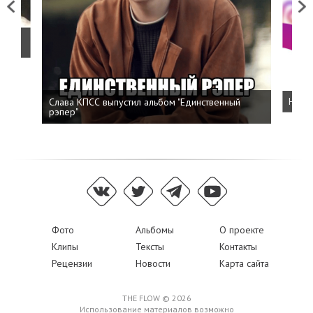
Previous
Next
о
Слава КПСС выпустил альбом "Единственный
Напис
рэпер"
Фото
Альбомы
О проекте
Клипы
Тексты
Контакты
Рецензии
Новости
Карта сайта
THE FLOW © 2026
Использование материалов возможно