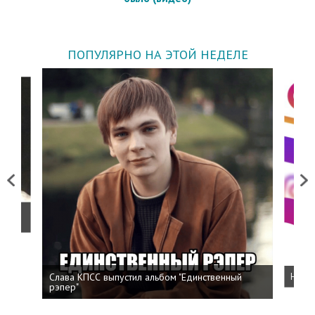
ПОПУЛЯРНО НА ЭТОЙ НЕДЕЛЕ
Previous
Next
о
Слава КПСС выпустил альбом "Единственный
Напис
рэпер"