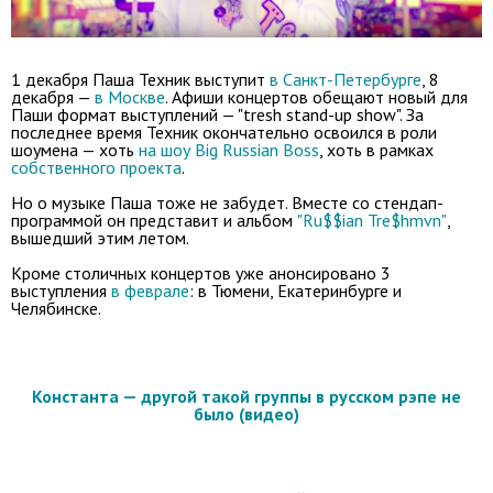
1 декабря Паша Техник выступит
в Санкт-Петербурге
, 8
декабря —
в Москве
. Афиши концертов обещают новый для
Паши формат выступлений — "tresh stand-up show". За
последнее время Техник окончательно освоился в роли
шоумена — хоть
на шоу Big Russian Boss
, хоть в рамках
собственного проекта
.
Но о музыке Паша тоже не забудет. Вместе со стендап-
программой он представит и альбом
"Ru$$ian Tre$hmvn"
,
вышедший этим летом.
Кроме столичных концертов уже анонсировано 3
выступления
в феврале
: в Тюмени, Екатеринбурге и
Челябинске.
Константа — другой такой группы в русском рэпе не
было (видео)