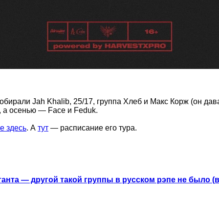
ирали Jah Khalib, 25/17, группа Хлеб и Макс Корж (он дав
, а осенью — Face и Feduk.
е здесь
. А
тут
— расписание его тура.
анта — другой такой группы в русском рэпе не было (