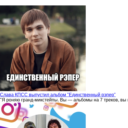
Слава КПСС выпустил альбом "Единственный рэпер"
"Я роняю гранд-микстейпы. Вы — альбомы на 7 треков, вы 