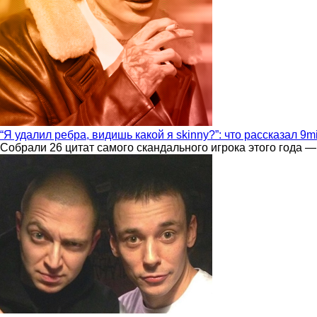
“Я удалил ребра, видишь какой я skinny?”: что рассказал 9m
Собрали 26 цитат самого скандального игрока этого года —