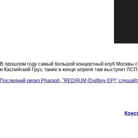
В прошлом году самый большой концертный клуб Москвы соб
и Каспийский Груз, также в конце апреля там выступит ЛСП
Последний релиз Pharaoh, "REDЯUM (Dullboy EP)" слушайт
Конст