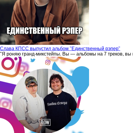
Слава КПСС выпустил альбом "Единственный рэпер"
"Я роняю гранд-микстейпы. Вы — альбомы на 7 треков, вы 