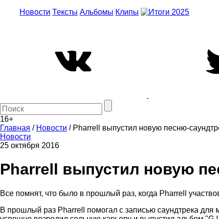
Новости
Тексты
Альбомы
Клипы
16+
Главная
/
Новости
/
Pharrell выпустил новую песню-саундтр
Новости
25 октября 2016
Pharrell выпустил новую п
Все помнят, что было в прошлый раз, когда Pharrell участво
В прошлый раз Pharrell помогал с записью саундтрека для м
успешно возродил сольную карьеру и выпустил альбом "G I 