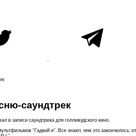
ек
есню-саундтрек
вал в записи саундтрека для голливудского кино.
ультфильмов "Гадкий я". Все знают, чем это закончилось: от
R L".