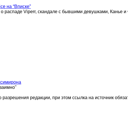
ice на “Вписке”
 о распаде Viperr, скандале с бывшими девушками, Канье и
ксимирона
взаимно"
 разрешения редакции, при этом ссылка на источник обяза