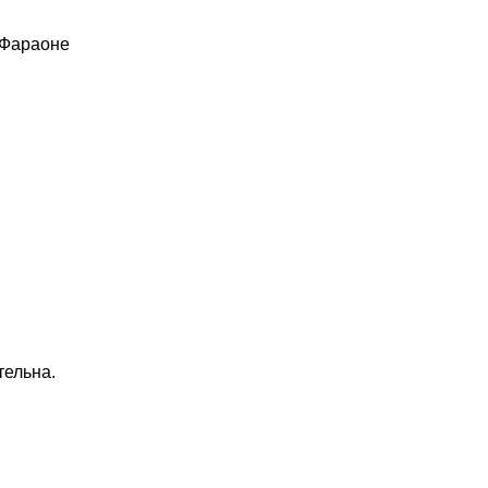
 Фараоне
тельна.