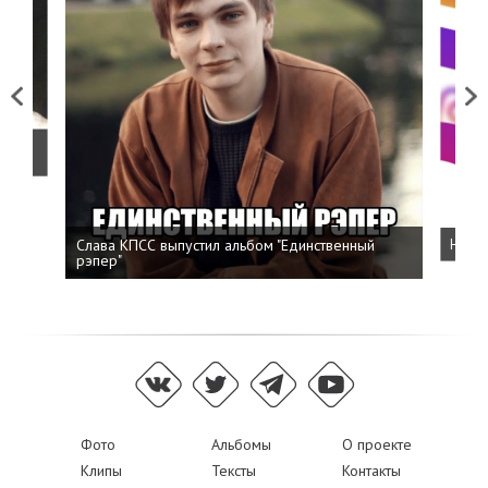
Previous
Next
о
Слава КПСС выпустил альбом "Единственный
Напис
рэпер"
Фото
Альбомы
О проекте
Клипы
Тексты
Контакты