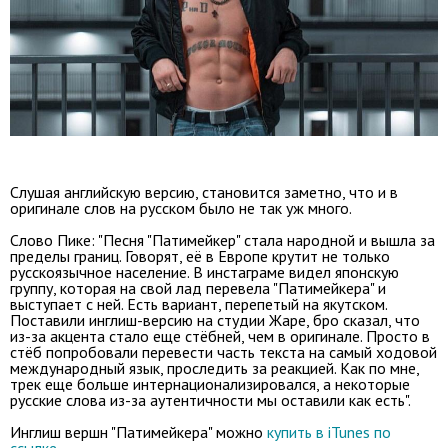
Слушая английскую версию, становится заметно, что и в
оригинале слов на русском было не так уж много.
Слово Пике: "Песня "Патимейкер" стала народной и вышла за
пределы границ. Говорят, её в Европе крутит не только
русскоязычное население. В инстаграме видел японскую
группу, которая на свой лад перевела "Патимейкера" и
выступает с ней. Есть вариант, перепетый на якутском.
Поставили инглиш-версию на студии Жаре, бро сказал, что
из-за акцента стало еще стёбней, чем в оригинале. Просто в
стёб попробовали перевести часть текста на самый ходовой
международный язык, проследить за реакцией. Как по мне,
трек еще больше интернационализировался, а некоторые
русские слова из-за аутентичности мы оставили как есть".
Инглиш вершн "Патимейкера" можно
купить в iTunes по