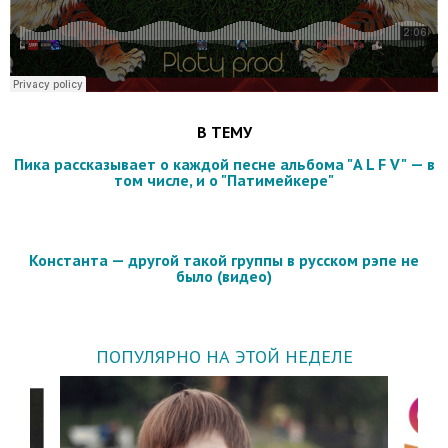
В ТЕМУ
Пика рассказывает о каждой песне альбома "A L F V" — в
том числе, и о "Патимейкере"
Константа — другой такой группы в русском рэпе не
было (видео)
ПОПУЛЯРНО НА ЭТОЙ НЕДЕЛЕ