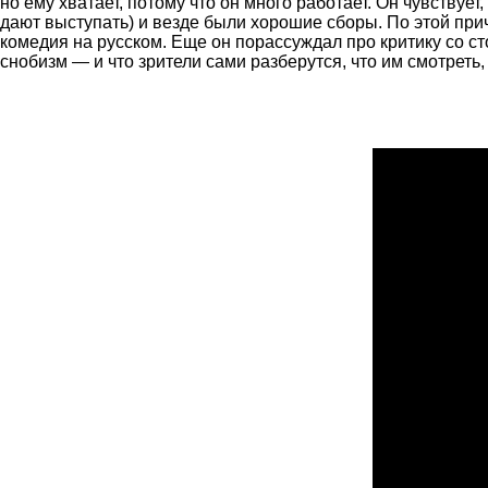
но ему хватает, потому что он много работает. Он чувствуе
дают выступать) и везде были хорошие сборы. По этой прич
комедия на русском. Еще он порассуждал про критику со ст
снобизм — и что зрители сами разберутся, что им смотреть