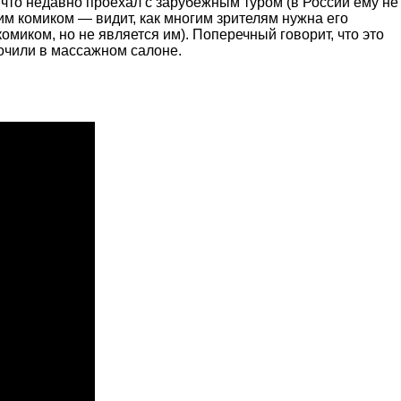
му что недавно проехал с зарубежным туром (в России ему не
им комиком — видит, как многим зрителям нужна его
омиком, но не является им). Поперечный говорит, что это
рочили в массажном салоне.