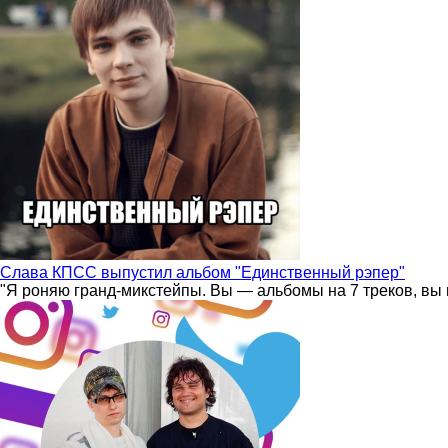
Слава КПСС выпустил альбом "Единственный рэпер"
"Я роняю гранд-микстейпы. Вы — альбомы на 7 треков, вы 