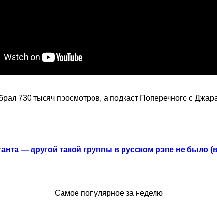
рал 730 тысяч просмотров, а подкаст Поперечного с Джар
анта — другой такой группы в русском рэпе не было (
Самое популярное за неделю