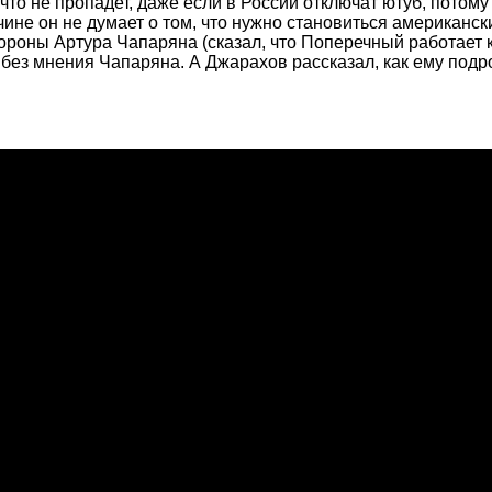
т, что не пропадет, даже если в России отключат ютуб, пото
ине он не думает о том, что нужно становиться американск
ороны Артура Чапаряна (сказал, что Поперечный работает к
, без мнения Чапаряна. А Джарахов рассказал, как ему под