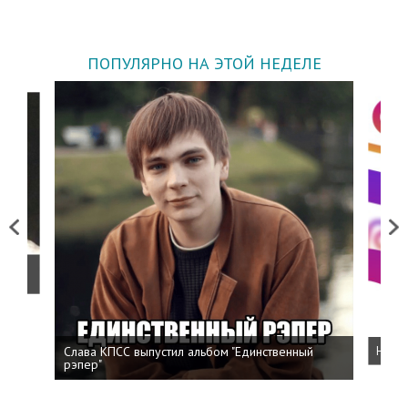
ПОПУЛЯРНО НА ЭТОЙ НЕДЕЛЕ
Previous
Next
о
Слава КПСС выпустил альбом "Единственный
Напис
рэпер"