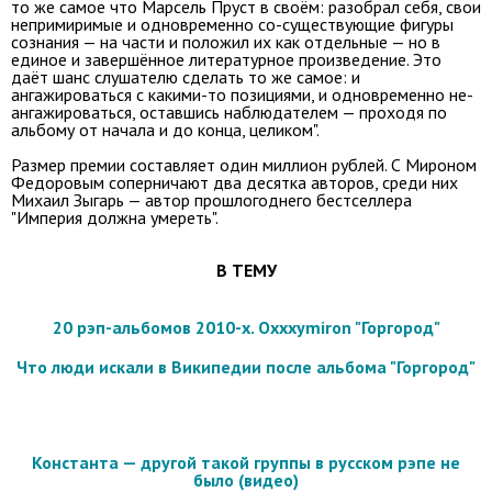
то же самое что Марсель Пруст в своём: разобрал себя, свои
непримиримые и одновременно со-существующие фигуры
сознания — на части и положил их как отдельные — но в
единое и завершённое литературное произведение. Это
даёт шанс слушателю сделать то же самое: и
ангажироваться с какими-то позициями, и одновременно не-
ангажироваться, оставшись наблюдателем — проходя по
альбому от начала и до конца, целиком".
Размер премии составляет один миллион рублей. С Мироном
Федоровым соперничают два деcятка авторов, среди них
Михаил Зыгарь — автор прошлогоднего бестселлера
"Империя должна умереть".
В ТЕМУ
20 рэп-альбомов 2010-х. Oxxxymiron "Горгород"
Что люди искали в Википедии после альбома "Горгород"
Константа — другой такой группы в русском рэпе не
было (видео)