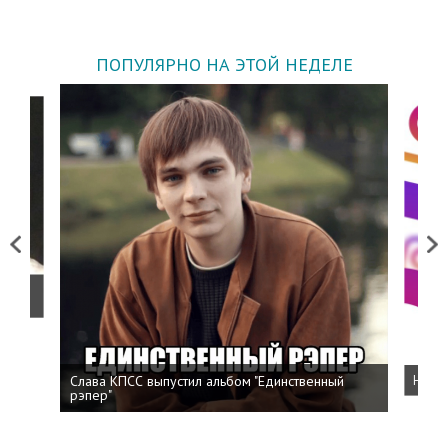
ПОПУЛЯРНО НА ЭТОЙ НЕДЕЛЕ
Previous
Next
о
Слава КПСС выпустил альбом "Единственный
Напис
рэпер"