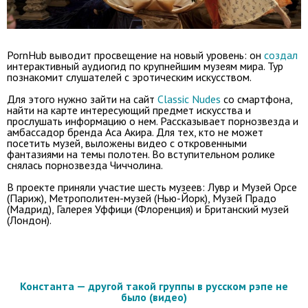
PornHub выводит просвещение на новый уровень: он
создал
интерактивный аудиогид по крупнейшим музеям мира. Тур
познакомит слушателей с эротическим искусством.
Для этого нужно зайти на сайт
Classic Nudes
со смартфона,
найти на карте интересующий предмет искусства и
прослушать информацию о нем. Рассказывает порнозвезда и
амбассадор бренда Аса Акира. Для тех, кто не может
посетить музей, выложены видео с откровенными
фантазиями на темы полотен. Во вступительном ролике
снялась порнозвезда Чиччолина.
В проекте приняли участие шесть музеев: Лувр и Музей Орсе
(Париж), Метрополитен-музей (Нью-Йорк), Музей Прадо
(Мадрид), Галерея Уффици (Флоренция) и Британский музей
(Лондон).
Константа — другой такой группы в русском рэпе не
было (видео)