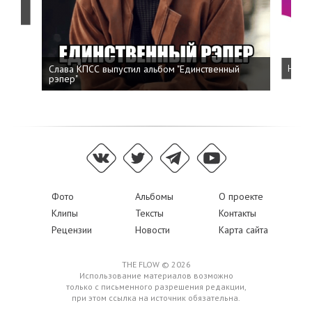
о
Слава КПСС выпустил альбом "Единственный
Напис
рэпер"
Фото
Альбомы
О проекте
Клипы
Тексты
Контакты
Рецензии
Новости
Карта сайта
THE FLOW © 2026
Использование материалов возможно
только с письменного разрешения редакции,
при этом ссылка на источник обязательна.