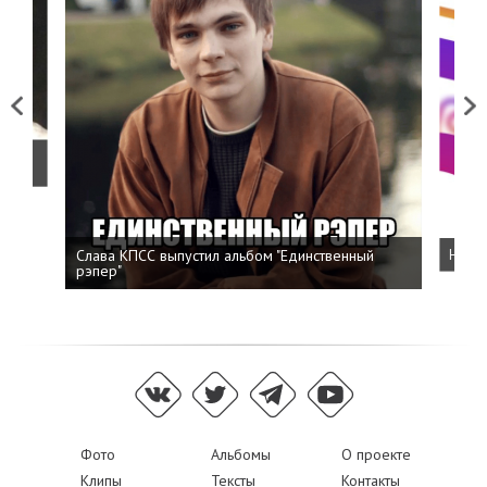
Previous
Next
о
Слава КПСС выпустил альбом "Единственный
Напис
рэпер"
Фото
Альбомы
О проекте
Клипы
Тексты
Контакты