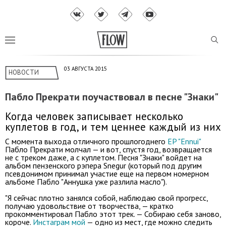
03 АВГУСТА 2015
НОВОСТИ
Пабло Прекрати поучаствовал в песне "Знаки"
Когда человек записывает несколько
куплетов в год, и тем ценнее каждый из них
С момента выхода отличного прошлогоднего
EP "Ennui"
Пабло Прекрати молчал — и вот, спустя год, возвращается
не с треком даже, а с куплетом. Песня "Знаки" войдет на
альбом пензенского рэпера Snegur (который под другим
псевдонимом принимал участие еще на первом номерном
альбоме Пабло "Аннушка уже разлила масло").
"Я сейчас плотно занялся собой, наблюдаю свой прогресс,
получаю удовольствие от творчества, — кратко
прокомментировал Пабло этот трек. — Собираю себя заново,
короче.
Инстаграм мой
— одно из мест, где можно следить