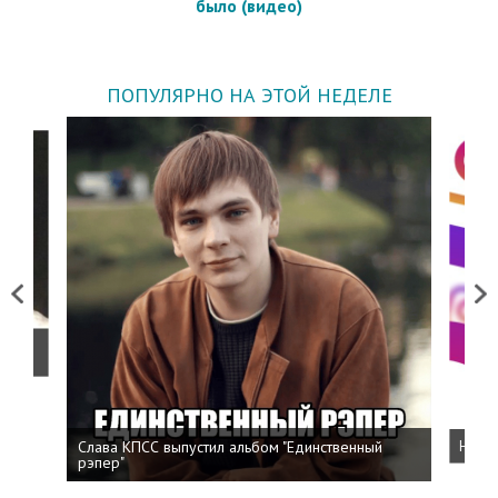
было (видео)
ПОПУЛЯРНО НА ЭТОЙ НЕДЕЛЕ
Previous
Next
о
Слава КПСС выпустил альбом "Единственный
Напис
рэпер"