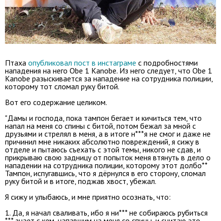
Птаха
опубликовал пост в инстаграме
с подробностями
нападения на него Obe 1 Kanobe. Из него следует, что Obe 1
Kanobe разыскивается за нападение на сотрудника полиции,
которому тот сломал руку битой.
Вот его содержание целиком.
"Дамы и господа, пока тампон бегает и кичиться тем, что
напал на меня со спины с битой, потом бежал за мной с
друзьями и стрелял в меня, а в итоге н***я не смог и даже не
причинил мне никаких абсолютно повреждений, я сижу в
отделе и пытаюсь съехать с этой темы, никого не сдав, и
прикрываю свою задницу от попыток меня втянуть в дело о
нападении на сотрудника полиции, которому этот долбо**
Тампон, испугавшись, что я дёрнулся в его сторону, сломал
руку битой и в итоге, поджав хвост, убежал.
Я сижу и улыбаюсь, и мне приятно осознать, что:
1. Да, я начал сваливать, ибо я ни*** не собираюсь рубиться
*** знает с кем, напавшим на меня со спины, и считаю это