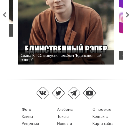
Previous
Next
о
Слава КПСС выпустил альбом "Единственный
Напис
рэпер"
Фото
Альбомы
О проекте
Клипы
Тексты
Контакты
Рецензии
Новости
Карта сайта