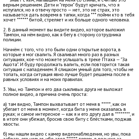
верным решением. Дети и "герои" будут кричать, что я
испугался, но я отвечу просто — нет, это не страх, это
называется дать вовремя в тапки, когда *** пойми кто в тебя
хочет ****** битой, стреляет и их больше одного человека.
2. В данный момент вы видите видео, которое выложил
Тампон, на нём видно, как я бегу в сторону сотрудника
полиции.
Начнём с того, что это были одни открытые ворота, в
которые я мог свалить. Я сваливал много раз в разных
ситуациях, кое-что можете услышать в треке Птаха — "За
Ашота". И буду продолжать валить, если повторится такая
ситуация с нападением. Я слишком умный для того, чтобы не
топать, когда ситуация явно лучше будет решаема после в
равных условиях и на моих правилах.
3. Увы, но Тампон и его два сыкливых друга не выложат
полное видео, а причина очень проста:
а) там видно, Тампон выхватывает от меня в *****, как он
убегает от меня в момент, когда бита у меня оказалась в
руках; и самое интересное — как я и его другу дал в ********, и
в итоге они убежал, бросив свою биту с блёстками, поджав
хвосты.
б) мы нашли видео с камер видеонаблюдения, но увы, пока
забрать его нельзя, ибо этот ****** теперь в розыске за