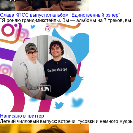
Слава КПСС выпустил альбом "Единственный рэпер"
"Я роняю гранд-микстейпы. Вы — альбомы на 7 треков, вы 
Написано в твиттер
Летний чилловый выпуск: встречи, тусовки и немного мудр