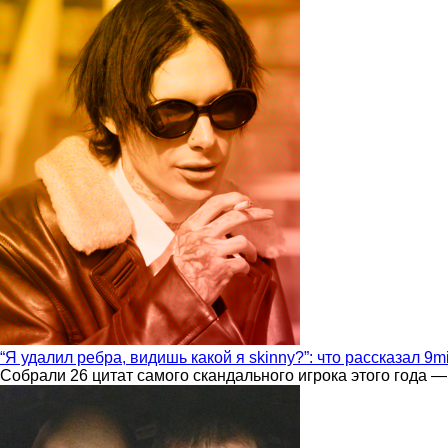
“Я удалил ребра, видишь какой я skinny?”: что рассказал 9m
Собрали 26 цитат самого скандального игрока этого года —