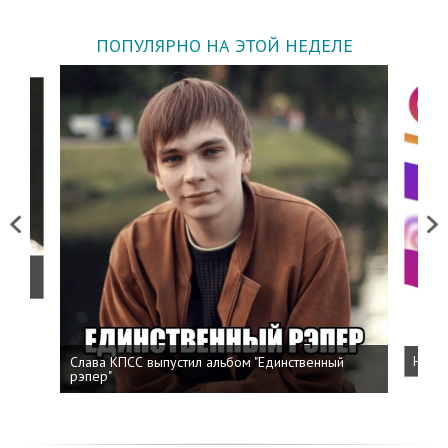
ПОПУЛЯРНО НА ЭТОЙ НЕДЕЛЕ
Previous
Next
о
Слава КПСС выпустил альбом "Единственный
Напис
рэпер"