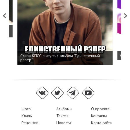
Previous
Next
о
Слава КПСС выпустил альбом "Единственный
Напис
рэпер"
Фото
Альбомы
О проекте
Клипы
Тексты
Контакты
Рецензии
Новости
Карта сайта