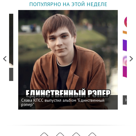
ПОПУЛЯРНО НА ЭТОЙ НЕДЕЛЕ
Previous
Next
о
Слава КПСС выпустил альбом "Единственный
Напис
рэпер"